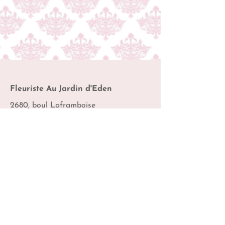
Fleuriste Au Jardin d'Eden
2680, boul Laframboise
Saint-Hyacinthe,
QC J2S 4Y5
Téléphone
450-774-7475
Heures d'ouverture